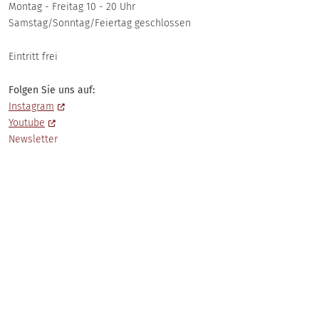
Montag - Freitag 10 - 20 Uhr
Samstag/Sonntag/Feiertag geschlossen
Eintritt frei
Folgen Sie uns auf:
Instagram
Youtube
Newsletter
© 2026 Museum für Abgüsse Klassischer Bildwerke München
Fußzeile
Login
Barrierefreiheit
Datenschutz
Haftungsausschluss
Impressum