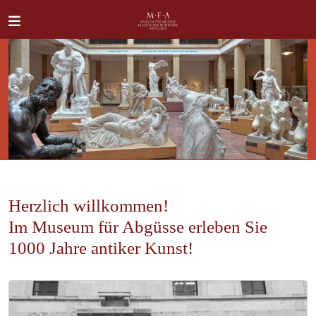
Direkt zum Inhalt
SUCHE
Main navigation
Herzlich willkommen!
IHR
BESUCH
Im Museum für Abgüsse erleben Sie
1000 Jahre antiker Kunst!
ANTIKE
FÜR
ALLE