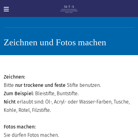
Direkt zum Inhalt
Zeichnen und Fotos machen
SUCHE
Zeichnen:
Bitte
nur trockene und feste
Stifte benutzen.
Main navigation
IHR
Zum Beispiel
: Bleistifte, Buntstifte.
BESUCH
Nicht
erlaubt sind: Öl-, Acryl- oder Wasser-Farben, Tusche,
Kohle, Rötel, Filzstifte.
ANTIKE
FÜR
Fotos machen:
ALLE
Sie dürfen Fotos machen.